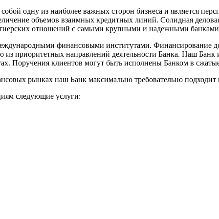
собой одну из наиболее важных сторон бизнеса и является пер
величение объемов взаимных кредитных линий. Солидная делова
ртнерских отношений с самыми крупными и надежными банками
международными финансовыми институтами. Финансирование дол
о из приоритетных направлений деятельности Банка. Наш Банк и
тах. Поручения клиентов могут быть исполнены Банком в сжатые
нсовых рынках наш Банк максимально требовательно подходит к
циям следующие услуги: